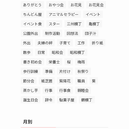
ありがとう
おやつ会
お花見
お花見会
ちんどん屋
アニマルセラピー
イベント
イベント食
スター
三州横丁
亀横丁
公園外出
制作活動
回想法
団子汁
外出
夫婦の絆
子育て
工作
折り紙
散歩
日常
昭和会
昭和横丁
書き初め会
栄養士
桜
梅雨
歩行訓練
準備
片付け
秋祭り
節分会
紙芝居
紫陽花
職員
葵
蒸かし芋
行事
行事食
親睦会
誕生日会
辞令
駄菓子屋
鶴横丁
月別