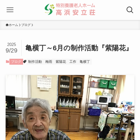
ホーム
ブログ
2025
亀横丁～6月の制作活動『紫陽花』
9/29
ブログ
制作活動
梅雨
紫陽花
工作
亀横丁