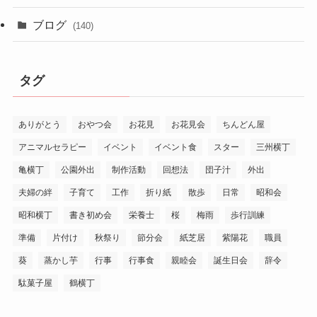
ブログ
(140)
タグ
ありがとう
おやつ会
お花見
お花見会
ちんどん屋
アニマルセラピー
イベント
イベント食
スター
三州横丁
亀横丁
公園外出
制作活動
回想法
団子汁
外出
夫婦の絆
子育て
工作
折り紙
散歩
日常
昭和会
昭和横丁
書き初め会
栄養士
桜
梅雨
歩行訓練
準備
片付け
秋祭り
節分会
紙芝居
紫陽花
職員
葵
蒸かし芋
行事
行事食
親睦会
誕生日会
辞令
駄菓子屋
鶴横丁