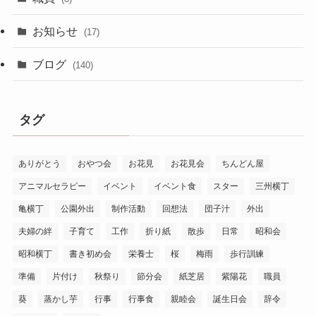
お知らせ
(17)
ブログ
(140)
タグ
ありがとう
おやつ会
お花見
お花見会
ちんどん屋
アニマルセラピー
イベント
イベント食
スター
三州横丁
亀横丁
公園外出
制作活動
回想法
団子汁
外出
夫婦の絆
子育て
工作
折り紙
散歩
日常
昭和会
昭和横丁
書き初め会
栄養士
桜
梅雨
歩行訓練
準備
片付け
秋祭り
節分会
紙芝居
紫陽花
職員
葵
蒸かし芋
行事
行事食
親睦会
誕生日会
辞令