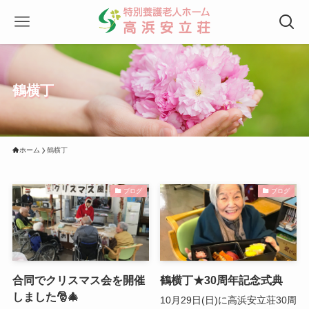
鶴横丁
ホーム
鶴横丁
ブログ
ブログ
合同でクリスマス会を開催
鶴横丁★30周年記念式典
しました🎅🎄
10月29日(日)に高浜安立荘30周